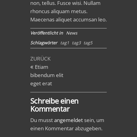
non, tellus. Fusce wisi. Nullam
rhoncus aliquam metus.
Maecenas aliquet accumsan leo.
Veröffentlicht in
News
Schlagwörter
tag1
tag3
tag5
Beitragsnavigation
Vorheriger
ZURÜCK
Beitrag
Etiam
bibendum elit
eget erat
Schreibe einen
Kommentar
Du musst
angemeldet
sein, um
einen Kommentar abzugeben.