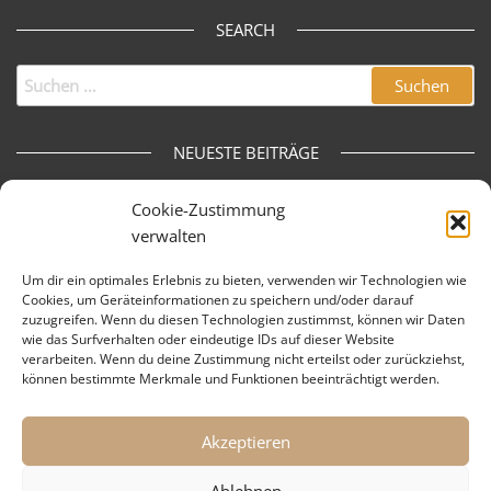
SEARCH
Suchen
nach:
NEUESTE BEITRÄGE
Donec iaculis gravida nulla
Cookie-Zustimmung
verwalten
Etiam bibendum elit eget erat
Praesent id justo in neque elementum
Um dir ein optimales Erlebnis zu bieten, verwenden wir Technologien wie
Cookies, um Geräteinformationen zu speichern und/oder darauf
Cum sociis natoque penatibus et magnis
zuzugreifen. Wenn du diesen Technologien zustimmst, können wir Daten
wie das Surfverhalten oder eindeutige IDs auf dieser Website
Nam sed tellus id magna elementum tincidunt
verarbeiten. Wenn du deine Zustimmung nicht erteilst oder zurückziehst,
können bestimmte Merkmale und Funktionen beeinträchtigt werden.
ARCHIVES
Akzeptieren
Oktober 2018
Ablehnen